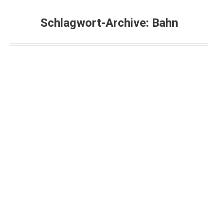
Schlagwort-Archive:
Bahn
Wegen Gewalt-Welle: Keine
Ticketkontrolle bei Ausländern mehr!
Migration
Von
Alexander Raue
17. September 2024
Kommentar hinterlassen