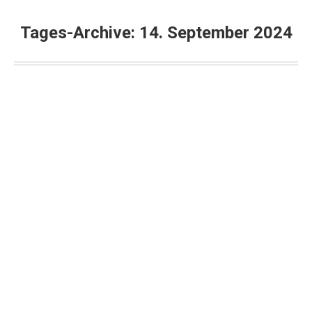
Tages-Archive:
14. September 2024
U16-Wahl in Brandenburg: Grüne
verlieren 85%!!!
AfD
,
Brandenburg
,
Grüne
,
Wahlen
Von
Alexander Raue
14. September 2024
Kommentar hinterlassen