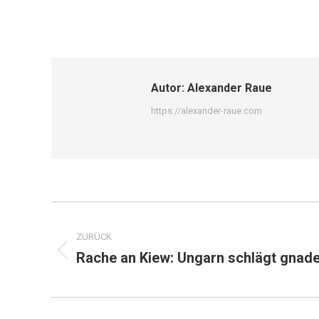
Autor:
Alexander Raue
https://alexander-raue.com
Kommentarnavigation
ZURÜCK
Rache an Kiew: Ungarn schlägt gnade
Vorheriger
Beitrag: