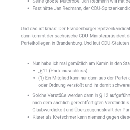
Seine größte Mutprobe: Jan Redmann will mit d
Fast hätte Jan Redmann, der CDU-Spitzenkandida
Und das ist krass: Der Brandenburger Spitzenkandidat
dann kommt der sächsische CDU-Ministerpräsident dah
Parteikollegen in Brandenburg. Und laut CDU-Statuten 
Nun habe ich mal gemütlich am Kamin in den Statu
„§11 (Parteiausschluss)
(1) Ein Mitglied kann nur dann aus der Part
oder Ordnung verstößt und ihr damit schwere
Solche Verstöße werden dann in § 12 aufgeführt,
nach dem sachlich gerechtfertigten Verständnis 
Glaubwürdigkeit und Überzeugungskraft der Parte
Klarer als Kretschmer kann niemand gegen dies