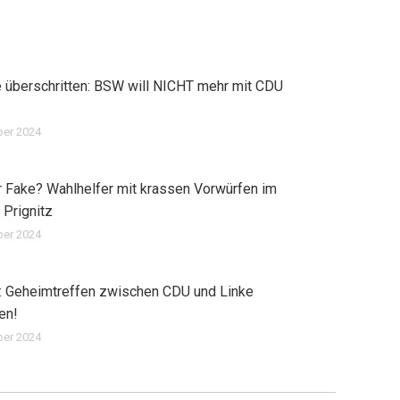
e überschritten: BSW will NICHT mehr mit CDU
ber 2024
 Fake? Wahlhelfer mit krassen Vorwürfen im
 Prignitz
ber 2024
: Geheimtreffen zwischen CDU und Linke
en!
ber 2024