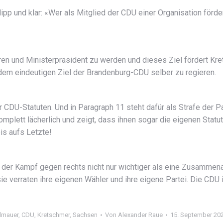
p und klar: «Wer als Mitglied der CDU einer Organisation fördert
ren und Ministerpräsident zu werden und dieses Ziel fördert Kret
 dem eindeutigen Ziel der Brandenburg-CDU selber zu regieren.
CDU-Statuten. Und in Paragraph 11 steht dafür als Strafe der 
omplett lächerlich und zeigt, dass ihnen sogar die eigenen Stat
is aufs Letzte!
hr der Kampf gegen rechts nicht nur wichtiger als eine Zusammen
 sie verraten ihre eigenen Wähler und ihre eigene Partei. Die CD
dmauer
,
CDU
,
Kretschmer
,
Sachsen
Von
Alexander Raue
15. September 20