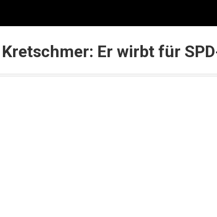
se
Auslands-Investments
Kurse & Beratung
Pa
 Kretschmer: Er wirbt für SP