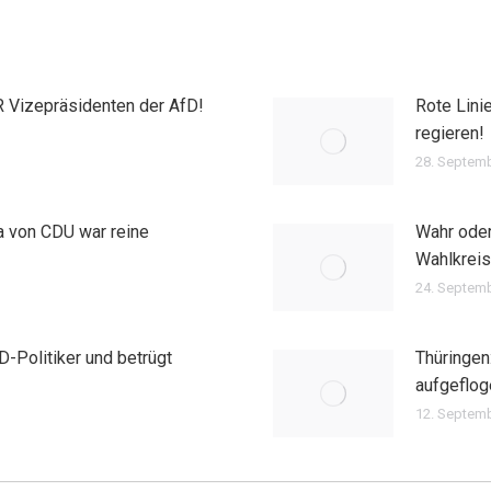
 Vizepräsidenten der AfD!
Rote Lini
regieren!
28. Septem
 von CDU war reine
Wahr oder
Wahlkreis
24. Septem
D-Politiker und betrügt
Thüringen
aufgeflog
12. Septem