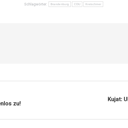
Schlagwörter:
Brandenburg
CDU
Kretschmer
Kujat: 
nlos zu!
Nächster
Beitrag: