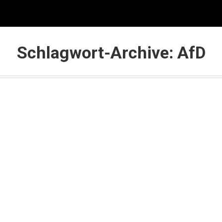
se
Auslands-Investments
Kurse & Beratung
Pa
Schlagwort-Archive:
AfD